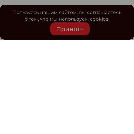
Пользуясь нашим сайтом, вы соглашаетесь
с тем, что мы используем cookies
Принять
Средство массовой информации www.classmag.ru
Свидетельство о регистрации СМИ сетевого издания
Эл.№ ФС77-63739 от 16 ноября 2015 г. выдано
Роскомнадзором.
Политика обработки
персональных данных