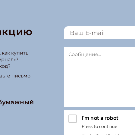
акцию
 как купить
урнал»?
код?
вьте письмо
 бумажный