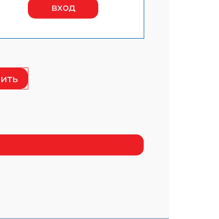
вход
ить