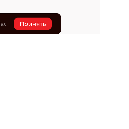
Принять
ies
нтакты
ктронная почта редакции:
ss@osp.ru
ефон редакции:
+7 (495) 725-4780