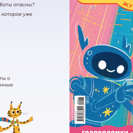
оботы опасны?
 которое уже
ты о
анные