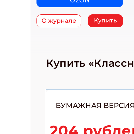
OZON
Купить
О журнале
Купить «Класс
БУМАЖНАЯ ВЕРСИ
204 рубле