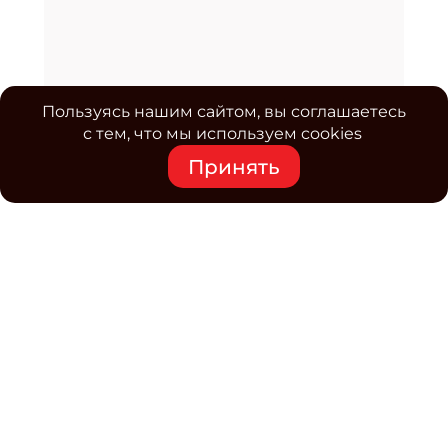
Пользуясь нашим сайтом, вы соглашаетесь
с тем, что мы используем cookies
Принять
Средство массовой информации www.classmag.ru
Свидетельство о регистрации СМИ сетевого издания
Эл.№ ФС77-63739 от 16 ноября 2015 г. выдано