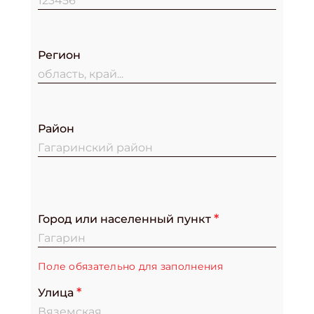
Регион
Подпишись на рассылку
Получи электронный "Классный журнал" в
подарок!
Укажите имя
Район
Укажите Ваш Email
Город или населенный пункт
ПОДПИСАТЬСЯ
Поле обязательно для заполнения
Улица