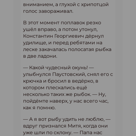
вниманием, а глухой с хрипотцой
голос завораживал.
В этот момент поплавок резко
ушёл вправо, а потом утонул,
Константин Георгиевич дёрнул
удилище, и перед ребятами на
леске закачалась полосатая рыбка
в две ладони.
— Какой чудесный окунь! —
улыбнулся Паустовский, снял его с
крючка и бросил в ведёрко, в
котором плескались ещё
несколько таких же рыбок. — Ну,
пойдёмте наверх, у нас всего час,
как я помню.
— А я вот рыбу удить не люблю, —
вдруг признался Митя, когда они
уже шли по склону. — Папа нас