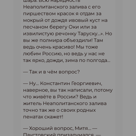
шара. Всю нарядность
Неаполитанского залива с его
пиршеством красок я отдам за
мокрый от дождя ивовый куст на
песчаном берегу Оки или за
извилистую речонку Таруску…». Но
вы же полмира объездили! Там
ведь очень красиво! Мы тоже
любим Россию, но ведь у нас не
так ярко, дожди, зима по полгода…
— Так и в чём вопрос?
— Ну… Константин Георгиевич,
наверное, вы так написали, потому
что живёте в России? Ведь и
житель Неаполитанского залива
точно так же о своих родных
пенатах скажет!
— Хороший вопрос, Митя… —
Паустовский призадумался. —