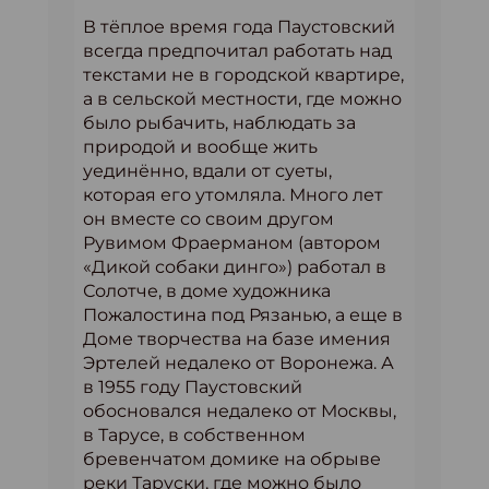
В тёплое время года Паустовский
всегда предпочитал работать над
текстами не в городской квартире,
а в сельской местности, где можно
было рыбачить, наблюдать за
природой и вообще жить
уединённо, вдали от суеты,
которая его утомляла. Много лет
он вместе со своим другом
Рувимом Фраерманом (автором
«Дикой собаки динго») работал в
Солотче, в доме художника
Пожалостина под Рязанью, а еще в
Доме творчества на базе имения
Эртелей недалеко от Воронежа. А
в 1955 году Паустовский
обосновался недалеко от Москвы,
в Тарусе, в собственном
бревенчатом домике на обрыве
реки Таруски, где можно было