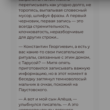
переписывать как угодно долго, не
торопясь, выпалывая словесный
мусор, шлифуя фразы. А первый
черновик, первая запись — это
всегда стремительность,
клочковатость, неразборчивые
для других строки...
— Константин Георгиевич, а есть у
вас какие-то свои писательские
ритуалы, связанные с этим домом,
с Тарусой? — Митя опять
приготовился записывать важную
информацию, но в этот момент в
беседку заглянул темноволосый
мальчик в очках, похожий на
Паустовского.
— А вот и мой сын Алёша, —
улыбнулся писатель. — А это
корреспонденты детского