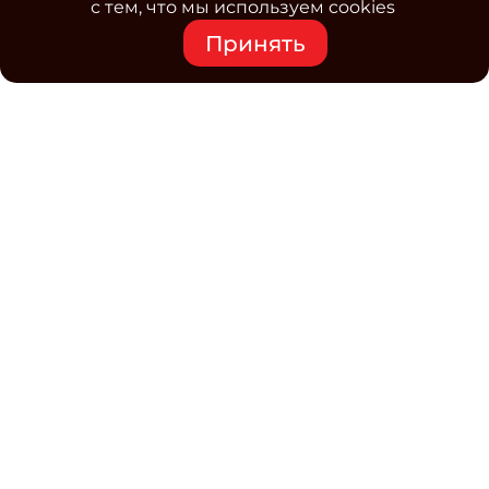
с тем, что мы используем cookies
Принять
Средство массовой информации www.classmag.ru
Свидетельство о регистрации СМИ сетевого издания
Эл.№ ФС77-63739 от 16 ноября 2015 г. выдано
Роскомнадзором.
Политика обработки
персональных данных
Контакты