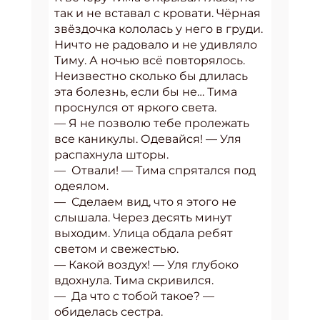
так и не вставал с кровати. Чёрная
звёздочка кололась у него в груди.
Ничто не радовало и не удивляло
Тиму. А ночью всё повторялось.
Неизвестно сколько бы длилась
эта болезнь, если бы не… Тима
проснулся от яркого света.
— Я не позволю тебе пролежать
все каникулы. Одевайся! — Уля
распахнула шторы.
— Отвали! — Тима спрятался под
одеялом.
— Сделаем вид, что я этого не
слышала. Через десять минут
выходим. Улица обдала ребят
светом и свежестью.
— Какой воздух! — Уля глубоко
вдохнула. Тима скривился.
— Да что с тобой такое? —
обиделась сестра.