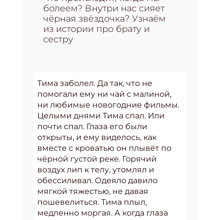
болеем? Внутри нас сияет
чёрная звёздочка? Узнаём
из истории про брату и
сестру
Тима заболел. Да так, что не
помогали ему ни чай с малиной,
ни любимые новогодние фильмы.
Целыми днями Тима спал. Или
почти спал. Глаза его были
открыты, и ему виделось, как
вместе с кроватью он плывёт по
чёрной густой реке. Горячий
воздух лип к телу, утомлял и
обессиливал. Одеяло давило
мягкой тяжестью, не давая
пошевелиться. Тима плыл,
медленно моргая. А когда глаза