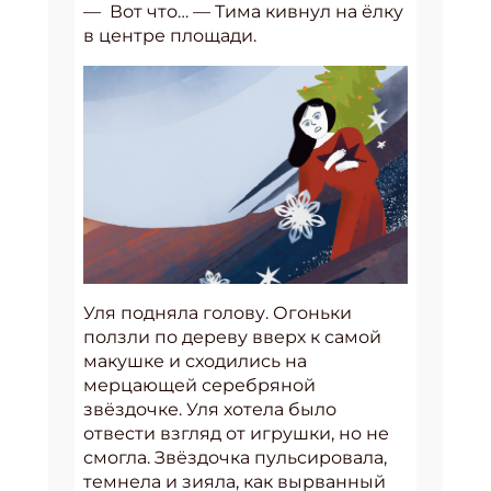
— Вот что… — Тима кивнул на ёлку
в центре площади.
Уля подняла голову. Огоньки
ползли по дереву вверх к самой
макушке и сходились на
мерцающей серебряной
звёздочке. Уля хотела было
отвести взгляд от игрушки, но не
смогла. Звёздочка пульсировала,
темнела и зияла, как вырванный