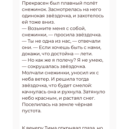
Прекрасен был плавный полёт
снежинок. Засмотрелась на него
одинокая звёздочка, и захотелось
ей тоже вниз.
— Возьмите меня с собой,
снежинки, — просила звёздочка.
— Ты не одна из нас, — отвечали
они. — Если хочешь быть с нами,
докажи, что достойна — лети.
— Но как же я полечу? Я не умею,
— сокрушалась звёздочка.
Молчали снежинки, уносил их с
неба ветер. И решила тогда
звёздочка, что будет смелой:
качнулась она и рухнула. Затянуло
небо красным, и растаял снег.
Поселилась на земле чёрная
пустота.
К вечеру Тима открывал глаза, но