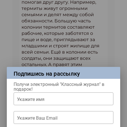
помогая друг другу. Например,
термиты живут огромными
семьями и делят между собой
обязанности. Большую часть
колонии термитов составляют
рабочие, которые заботятся о
пище и воде, приглядывают за
младшими и строят жилище для
всей семьи. Ещё в колонии есть
солдаты, они защищают всех
остальных. А правят этим
обществом королева и король:
Подпишись на рассылку
только они имеют право создавать
потомство.
Получи электронный "Классный журнал" в
подарок!
Укажите имя
Материал из «Классного
журнала» № 2 2021 года
Укажите Ваш Email