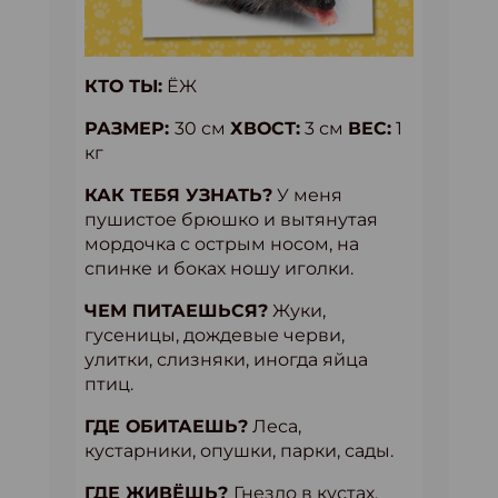
КТО ТЫ:
ЁЖ
РАЗМЕР:
30 см
ХВОСТ:
3 см
ВЕС:
1
кг
КАК ТЕБЯ УЗНАТЬ?
У меня
пушистое брюшко и вытянутая
мордочка с острым носом, на
спинке и боках ношу иголки.
ЧЕМ ПИТАЕШЬСЯ?
Жуки,
гусеницы, дождевые черви,
улитки, слизняки, иногда яйца
птиц.
ГДЕ ОБИТАЕШЬ?
Леса,
кустарники, опушки, парки, сады.
ГДЕ ЖИВЁШЬ?
Гнездо в кустах,