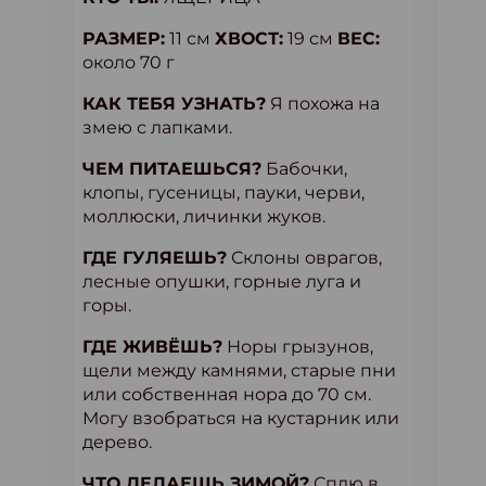
РАЗМЕР:
11 см
ХВОСТ:
19 см
ВЕС:
около 70 г
КАК ТЕБЯ УЗНАТЬ?
Я похожа на
змею с лапками.
ЧЕМ ПИТАЕШЬСЯ?
Бабочки,
клопы, гусеницы, пауки, черви,
моллюски, личинки жуков.
ГДЕ ГУЛЯЕШЬ?
Склоны оврагов,
лесные опушки, горные луга и
горы.
ГДЕ ЖИВЁШЬ?
Норы грызунов,
щели между камнями, старые пни
или собственная нора до 70 см.
Могу взобраться на кустарник или
дерево.
ЧТО ДЕЛАЕШЬ ЗИМОЙ?
Сплю в