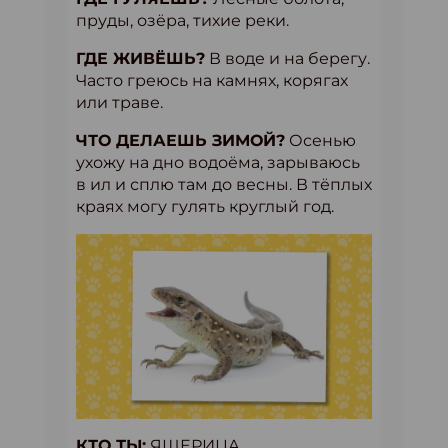
пруды, озёра, тихие реки.
ГДЕ ЖИВЁШЬ?
В воде и на берегу.
Часто греюсь на камнях, корягах
или траве.
ЧТО ДЕЛАЕШЬ ЗИМОЙ?
Осенью
ухожу на дно водоёма, зарываюсь
в ил и сплю там до весны. В тёплых
краях могу гулять круглый год.
КТО ТЫ:
ЯЩЕРИЦА