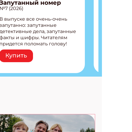
Запутанный номер
№7 (2026)
В выпуске все очень-очень
запутанно: запутанные
детективные дела, запутанные
факты и шифры. Читателям
придется поломать голову!
Внутри: Шифры и
Купить
расшифровки Плетем
запутанные поделки
Разгадываем головоломки
Ищем коды 3 комикса