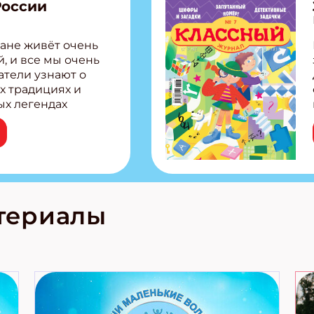
России
ане живёт очень
, и все мы очень
атели узнают о
х традициях и
ых легендах
сии! Внутри:
ар, башкир и
тольная игра
из Алтая Очень
лова Традиционные
родов России
кс про
териалы
е приключения!