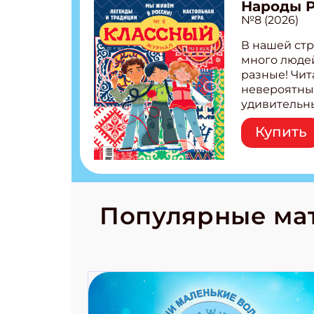
Народы 
№8 (2026)
В нашей стр
много людей
разные! Чит
невероятны
удивительн
народов Рос
Купить
Легенды тат
бурятов Нас
Страшилка 
странные с
рецепты на
Новый коми
Популярные ма
космически