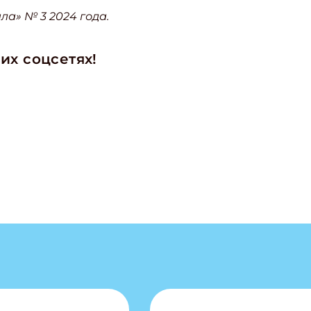
а» № 3 2024 года.
ишись на рассылку
 электронный "Классный журнал" в подарок!
их соцсетях!
ите имя
ите Ваш Email
ПОДПИС