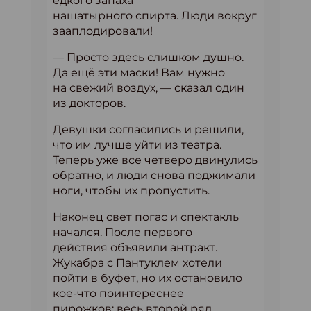
едкого запаха
нашатырного спирта. Люди вокруг
зааплодировали!
— Просто здесь слишком душно.
Да ещё эти маски! Вам нужно
на свежий воздух, — сказал один
из докторов.
Девушки согласились и решили,
что им лучше уйти из театра.
Теперь уже все четверо двинулись
обратно, и люди снова поджимали
ноги, чтобы их пропустить.
Наконец свет погас и спектакль
начался. После первого
действия объявили антракт.
Жукабра с Пантуклем хотели
пойти в буфет, но их остановило
кое-что поинтереснее
пирожков: весь второй ряд