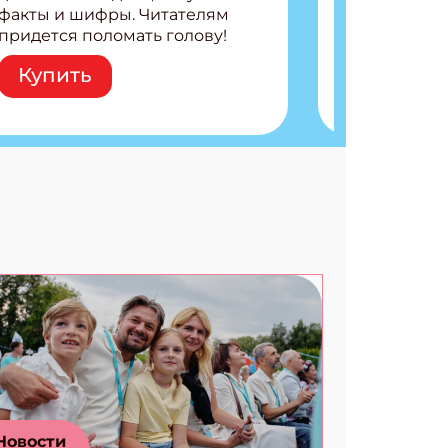
факты и шифры. Читателям
придется поломать голову!
Внутри: Шифры и
Купить
расшифровки Плетем
запутанные поделки
Разгадываем головоломки
Ищем коды 3 комикса
Новости