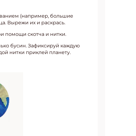
ованием (например, большие
ца. Вырежи их и раскрась.
ри помощи скотча и нитки.
олько бусин. Зафиксируй каждую
дой нитки приклей планету.