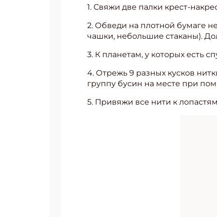
1. Свяжи две палки крест-накр
2. Обведи на плотной бумаге 
чашки, небольшие стаканы). Дол
3. К планетам, у которых есть 
4. Отрежь 9 разных кусков нит
группу бусин на месте при пом
5. Привяжи все нити к лопастя