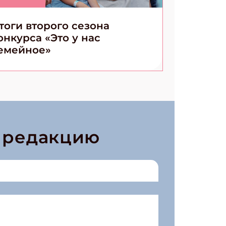
тоги второго сезона
онкурса «Это у нас
емейное»
в редакцию