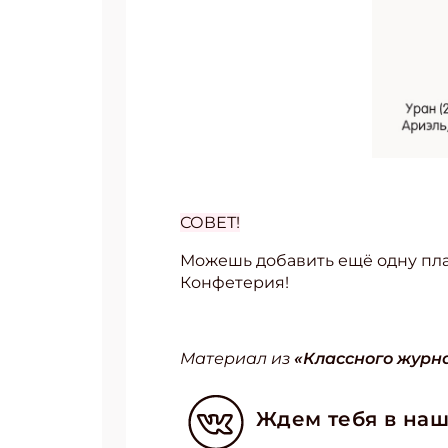
СОВЕТ!
Можешь добавить ещё одну пла
Конфетерия!
Подп
Получи
Материал из
«Классного журна
Укаж
Ждем тебя в наш
Укаж