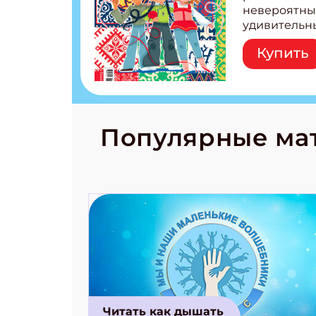
невероятны
удивительн
народов Рос
Купить
Легенды тат
бурятов Нас
Страшилка 
странные с
рецепты на
Новый коми
Популярные ма
космически
Читать как дышать