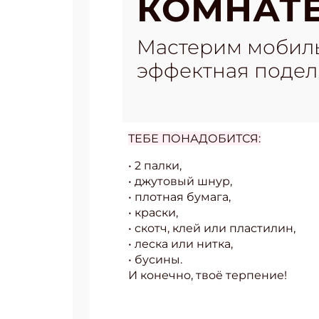
КОМНАТ
Мастерим мобиль
эффектная поделк
ТЕБЕ ПОНАДОБИТСЯ:
• 2 палки,
• джутовый шнур,
• плотная бумага,
• краски,
• скотч, клей или пластилин,
• леска или нитка,
• бусины.
И конечно, твоё терпение!