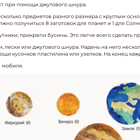
ест при помощи джутового шнура.
несколько предметов разного размера с круглым осн
жно получиться 8 заготовок для планет и 1 для Солн
спутники, прикрепи бусины. Это легче всего сделать п
ки, лески или джутового шнура. Надень на него неск
ощи кусочков пластилина или узелков. На конец каж
м мобиля.