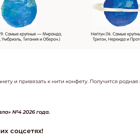
нету и привязать к нити конфету. Получится родна
ишись на рассылку
 электронный "Классный журнал" в подарок!
ла» №4 2026 года.
ите имя
их соцсетях!
ите Ваш Email