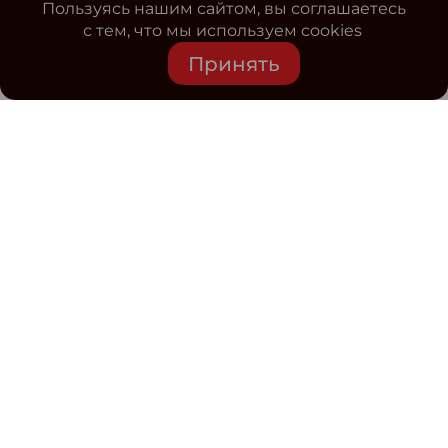
Пользуясь нашим сайтом, вы соглашаетесь
с тем, что мы используем cookies
Принять
Средство массовой информации www.classmag.ru
Свидетельство о регистрации СМИ сетевого издания
Эл.№ ФС77-63739 от 16 ноября 2015 г. выдано
Роскомнадзором.
Политика обработки
персональных данных