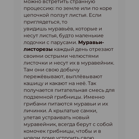
можно встретить странную
процессию: по земле или по коре
цепочкой ползут листья. Если
приглядеться, то
увидишь муравьёв, которые и
несут листья, будто маленькие
лодочки с парусами.
Муравьи-
листорезы
каждый день отрезают
своими острыми челюстями
листочки и несут их в муравейник.
Там они свою добычу
пережёвывают, выплёвывают
кашицу и какают на неё. Так
получается питательная смесь для
подземной грибницы. Именно
грибами питаются муравьи и их
личинки. А крылатые самки,
улетая устраивать новый
муравейник, всегда берут с собой
комочек грибницы, чтобы и в
новом доме устроить свою