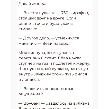
Давай живее.
— Высота вулкана — 750 жирафов,
стоящих друг на друге. Если
рванёт, трясти будет, как в
стиралке.
— Другое дело, — усмехнулся
мальчик. — Вези наверх.
Мия кивнула, вытянулась в
реактивный скейт. Лёва нажал
ступнёй на газ и подлетел к жерлу.
Шагнул на край вулкана, заглянув
внутрь. Жидкий огонь пузырился
и лопался.
— Включить реалистичные
ощущения?
— Врубай! — раздалось из вулкана.
Вслед за голосом появилась