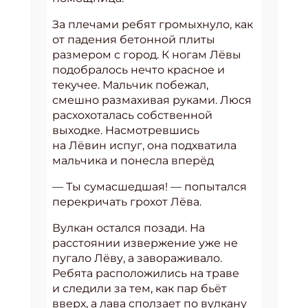
За плечами ребят громыхнуло, как
от падения бетонной плиты
размером с город. К ногам Лёвы
подобралось нечто красное и
текучее. Мальчик побежал,
смешно размахивая руками. Люся
расхохоталась собственной
выходке. Насмотревшись
на Лёвин испуг, она подхватила
мальчика и понесла вперёд
— Ты сумасшедшая! — попытался
перекричать грохот Лёва.
Вулкан остался позади. На
расстоянии извержение уже не
пугало Лёву, а завораживало.
Ребята расположились на траве
и следили за тем, как пар бьёт
вверх, а лава сползает по вулкану