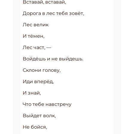
Вставай, вставай,
Дорога в лес тебя зовёт,
Лес велик
И тёмен,
Лес част, —
Войдёшь и не выйдешь.
Склони голову,
Иди вперёд,
И знай,
Что тебе навстречу
Выйдет волк,
Не бойся,