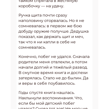
тайком спрятала в жестяную
коробочку — на удачу.
Ручка щита почти сразу
наполовину оторвалась. Но я не
сомневалась: в первом же бою
добуду оружие получше. Дедушка
показал, как держать щит и меч,
так что я ни капли в себе не
сомневалась.
Конечно, побег не удался. Сначала
родители меня отвлекли, а потом
начали долгий и тяжёлый развод.
В смутное время книга и доспехи
затерялась. Стало не до былин. Да
и веры в себя поубавилось.
Годы спустя книга нашлась.
Нахлынули воспоминания. Что,
если бы мой детский побег
удался? Снова тот зов! Не могу не