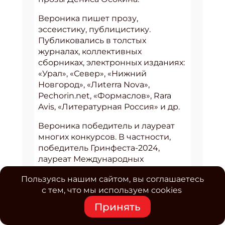
Вероника пишет прозу,
эссеистику, публицистику.
Публиковались в толстых
журналах, коллективных
сборниках, электронных изданиях:
«Урал», «Север», «Нижний
Новгород», «Лиterra Nova»,
Pechorin.net, «Формаслов», Rara
Avis, «Литературная Россия» и др.
Вероника победитель и лауреат
многих конкурсов. В частности,
победитель Гринфеста-2024,
лауреат Международных
конкурсов «Русский Гофман» (2023
Пользуясь нашим сайтом, вы соглашаетесь
и 2024) и «Литкузница» (2023 и
с тем, что мы используем cookies
2024), вошла в шорт-лист
«ЛевитовФеста-2024».
Принять
Участвовала в Литрезиденции и