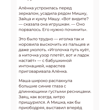
Алёнка устроилась перед
зеркалом, усадила рядом Мишку,
Зайца и куклу Машу. «Вот видите?
— сказала она игрушкам. — Оно
порвалось. Его нужно починить».
Это было трудно — иголка так и
норовила выскочить из пальцев и
даже уколоть. «Иголочка путь куёт,
а ниточка узор плетёт, вот и ладок
настаёт» — с бабушкиной
интонацией, нараспев
приговаривала Алёнка.
Маша широко распахнула
большие синие глаза с
длиннющими густыми ресницами.
Заяц, как всегда, хитро
прищурился. А Мишка, как бы
приободряя, выставил вперёд