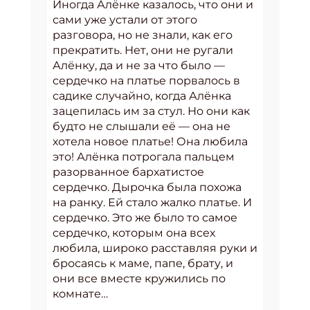
Иногда Алёнке казалось, что они и
сами уже устали от этого
разговора, но не знали, как его
прекратить. Нет, они не ругали
Алёнку, да и не за что было —
сердечко на платье порвалось в
садике случайно, когда Алёнка
зацепилась им за стул. Но они как
будто не слышали её — она не
хотела новое платье! Она любила
это! Алёнка потрогала пальцем
разорванное бархатистое
сердечко. Дырочка была похожа
на ранку. Ей стало жалко платье. И
сердечко. Это же было то самое
сердечко, которым она всех
любила, широко расставляя руки и
бросаясь к маме, папе, брату, и
они все вместе кружились по
комнате…