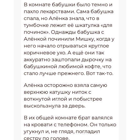
В комнате бабушки было темно и
пахло лекарствами. Сама бабушка
спала, но Алёнка знала, что в
тумбочке лежит её шкатулка «для
починок». Однажды бабушка с
Алёнкой починили Мишку, когда у
него начало отрываться круглое
коричневое ухо. А ещё они так
аккуратно заштопали дырочку на
бабушкиной любимой кофте, что
стало лучше прежнего. Вот так-то.
Алёнка осторожно взяла самую
верхнюю катушку ниток с
воткнутой иглой и побыстрее
выскользнула за дверь.
В их общей комнате брат валялся
на кровати с телефоном. Он только
угукнул и, не глядя, погладил
сестру по голове.