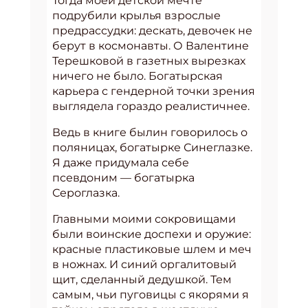
Тогда моей детской мечте
подрубили крылья взрослые
предрассудки: дескать, девочек не
берут в космонавты. О Валентине
Терешковой в газетных вырезках
ничего не было. Богатырская
карьера с гендерной точки зрения
выглядела гораздо реалистичнее.
Ведь в книге былин говорилось о
поляницах, богатырке Синеглазке.
Я даже придумала себе
псевдоним — богатырка
Сероглазка.
Главными моими сокровищами
были воинские доспехи и оружие:
красные пластиковые шлем и меч
в ножнах. И синий оргалитовый
щит, сделанный дедушкой. Тем
самым, чьи пуговицы с якорями я