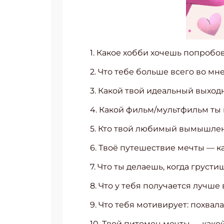
1. Какое хобби хочешь попробо
2. Что тебе больше всего во мн
3. Какой твой идеальный выход
4. Какой фильм/мультфильм т
5. Кто твой любимый вымышленн
6. Твоё путешествие мечты — к
7. Что ты делаешь, когда груст
8. Что у тебя получается лучше
9. Что тебя мотивирует: похвал
10. Твой питомец мечты — како