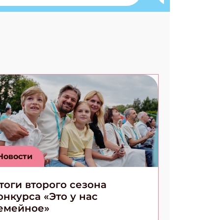
Ищем коды 3 комикса
Новости
тоги второго сезона
онкурса «Это у нас
емейное»