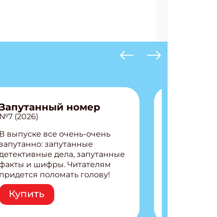
Запутанный номер
№7 (2026)
В выпуске все очень-очень
запутанно: запутанные
детективные дела, запутанные
факты и шифры. Читателям
придется поломать голову!
Внутри: Шифры и
Купить
расшифровки Плетем
запутанные поделки
Разгадываем головоломки