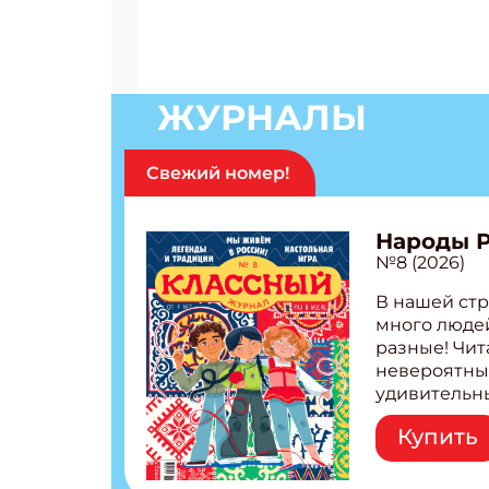
ЖУРНАЛЫ
Свежий номер!
Народы 
№8 (2026)
В нашей стр
много людей
разные! Чит
невероятны
удивительн
народов Рос
Купить
Легенды тат
бурятов Нас
Страшилка 