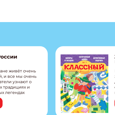
России
ане живёт очень
, и все мы очень
атели узнают о
х традициях и
ых легендах
сии! Внутри:
ар, башкир и
тольная игра
из Алтая Очень