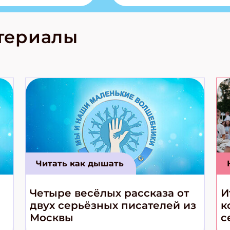
лова Традиционные
родов России
кс про
териалы
е приключения!
Читать как дышать
Четыре весёлых рассказа от
И
двух серьёзных писателей из
к
Москвы
с