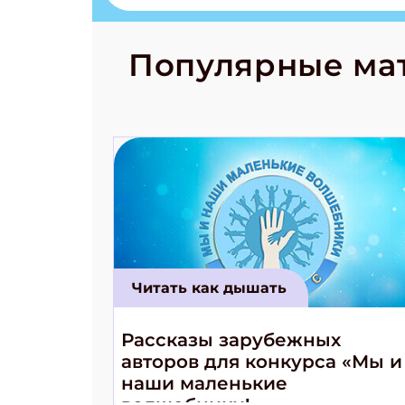
странные с
рецепты на
Новый коми
Популярные ма
космически
Читать как дышать
Рассказы зарубежных
авторов для конкурса «Мы и
наши маленькие
волшебники!»