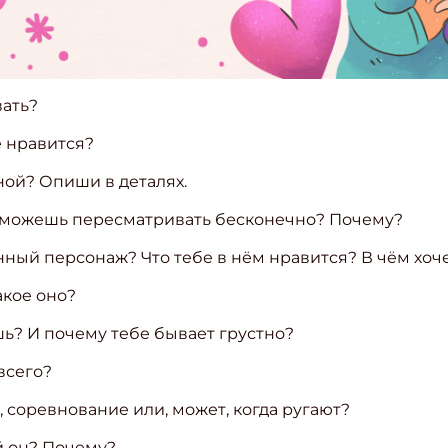
вать?
е нравится?
ной? Опиши в деталях.
ы можешь пересматривать бесконечно? Почему?
ый персонаж? Что тебе в нём нравится? В чём хоче
акое оно?
ишь? И почему тебе бывает грустно?
 всего?
а, соревнование или, может, когда ругают?
й он? Почему?