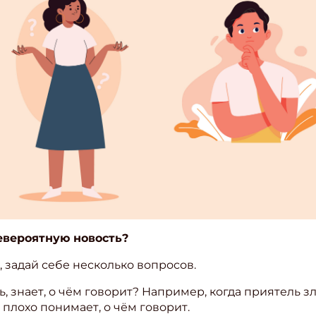
евероятную новость?
ишись на рассылку
, задай себе несколько вопросов.
 электронный "Классный журнал" в подарок!
ешь, знает, о чём говорит? Например, когда приятель 
ите имя
м плохо понимает, о чём говорит.