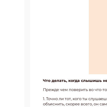
Что делать, когда слышишь н
Подп
Прежде чем поверить во что-то
Получи
1. Точно ли тот, кого ты слуша
Укаж
объяснить, скорее всего, он са