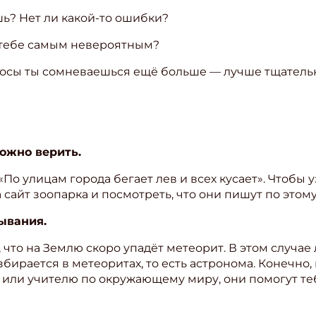
шь? Нет ли какой-то ошибки?
ите Ваш Email
я тебе самым невероятным?
просы ты сомневаешься ещё больше — лучше тщател
ПОДПИС
можно верить.
По улицам города бегает лев и всех кусает». Чтобы уз
 сайт зоопарка и посмотреть, что они пишут по этому
зывания.
что на Землю скоро упадёт метеорит. В этом случае 
збирается в метеоритах, то есть астронома. Конечно, 
 или учителю по окружающему миру, они помогут теб