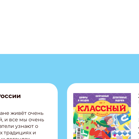
России
ане живёт очень
, и все мы очень
атели узнают о
х традициях и