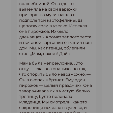
волшебницей. Она где-то
выменяла на свои варежки
пригоршню муки, нашла в
подполе три картофелины, да
щепотку соли в узелке. Испекла
она пирожков. Их было
двенадцать. Аромат тёплого теста
и печёной картошки опьянил наш
дом. Мы, как птенцы, облепили
стол: „Мам, пахнет! Дай!».
Мама была непреклонна. „Это
отцу, — сказала она тихо, но так,
что спорить было невозможно. —
Он в окопах мёрзнет. Ему один
пирожок — целый праздник«. Она
заворачивала их в чистую, белую
тряпицу, будто пеленала
младенца. Мы смотрели, как это
сокровище исчезает в узелке, и