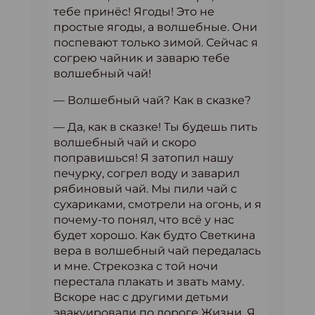
тебе принёс! Ягоды! Это не
простые ягоды, а волшебные. Они
поспевают только зимой. Сейчас я
согрею чайник и заварю тебе
волшебный чай!
— Волшебный чай? Как в сказке?
— Да, как в сказке! Ты будешь пить
волшебный чай и скоро
поправишься! Я затопил нашу
печурку, согрел воду и заварил
рябиновый чай. Мы пили чай с
сухариками, смотрели на огонь, и я
почему-то понял, что всё у нас
будет хорошо. Как будто Светкина
вера в волшебный чай передалась
и мне. Стрекозка с той ночи
перестала плакать и звать маму.
Вскоре нас с другими детьми
эвакуировали по дороге Жизни. Я