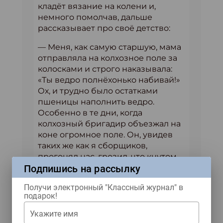
кладёт вязание на колени и,
немного помолчав, дальше
рассказывает про своё детство:
— Меня, как самую старшую, мама
отправляла на колхозное поле за
колосками и строго наказывала:
«Ты ведро полнёхонько набивай!»
Ох, и трудно было остатками
пшеницы наполнить ведро.
Особенно в те дни, когда
колхозный бригадир объезжал на
коне огромное поле. Он, увидев
таких же как я сборщиков,
прогонял нас, грозил, что кнутом
Подпишись на рассылку
ударит. Хлестал им на ходу,
поднимая грозную пыль. Я
Получи электронный "Классный журнал" в
однажды, убегая от его окриков,
подарок!
упала и разбила коленку, колоски
просыпала. Вернулась домой,
Укажите имя
плачу навзрыд и кричу с порога: