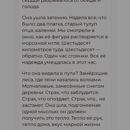
сердце разрывалось от обиды и
голода.
Она ушла затемно. Надела все, что
было: два платка, старый тулуп
отца, валенки. Мы смотрели в
окно, как её фигура растворяется в
морозной мгле. Шестьдесят
километров туда. Шестьдесят —
обратно. Один час стоянки. Вся её
надежда умещалась в этот час.
Что она видела в пути? Замёрзшие
леса, где тени казались волками.
Молчаливые, занесённые снегом
деревни. Страх, что заблудится.
Страх, что опоздает. Страх, что… не
застанет. Она шла, подгоняемая
одной мыслью: он должен
получить это тепло. Тепло её рук,
тепло дома, вкус мирной жизни.