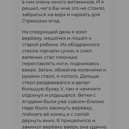
в них очень много витаминов. И я
решил, чего бы мне это не стоило,
забраться на верх и нарвать для
Стрекозки ягод.
На следующий день я взял
верёвку, мешочек и пошёл к
старой рябине. Из ободранного
ствола торчали сучки, я снял
валенки, стал тихонько
переставлять ноги, поднимаясь
вверх. Затем, обхватив коленями и
руками ствол, я пополз. Дальше
ствол раздваивался и делал
большую букву У, там я немного
отдохнул и отдышался. Ветки с
ягодами были уже совсем близко.
Надо было закинуть верёвку,
поймать её конец и с силой
дёрнуть вниз. Я прицелился и
закинул верёвку вверх, она удачно