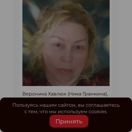
Вероника Хавлюк (Ника Гранкина),
Веронике 55 лет. Живёт в городе
Пользуясь нашим сайтом, вы соглашаетесь
Кургане. Она написала шесть пьес,
с тем, что мы используем cookies
одиннадцать рассказов, одну
повесть и две книги романа.
Принять