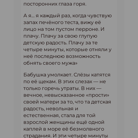
посторонних глаза горя.
А я… я каждый раз, когда чувствую
запах печёного теста, вижу её
лицо на том пустом перроне. И
плачу. Плачу за свою глупую
детскую радость. Плачу за те
четыре минуты, которые отняли у
неё последнюю возможность
обнять своего мужа»
Бабушка умолкает. Слёзы катятся
по её щекам. В этих слезах — не
только горечь утраты. В них —
вечное, невысказанное «прости»
своей матери за то, что та детская
радость, невольная и
естественная, стала для той
взрослой женщины ещё одной
каплей в море её безмолвного
страдания. И эти четыре минуты