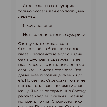
— Стрекозка, на вот сухарик,
только рассасывай его долго, как
леденец.
— Я хочу леденец.
— Нет леденцов, только сухарики.
Светку мы в семье звали
Стрекозкой за большие серые
глаза и золотистые волосы. Она
была шустрая, подвижная, в её
глазах всегда светились золотые
огоньки — чистая стрекоза. Это
домашнее прозвище очень шло
ей. Но сейчас Стрекозка почти не
вставала, плакала ночами и звала
маму. Я как мог тормошил Светку,
рассказывал ей сказки и разные
истории, но моя Стрекозка тихо
угасала. По утрам, пока Светка