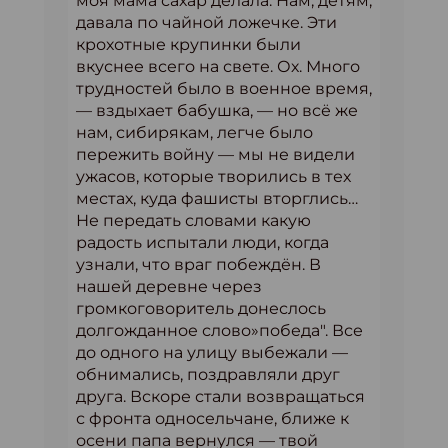
моя мама сахар делала. Нам, детям,
давала по чайной ложечке. Эти
крохотные крупинки были
вкуснее всего на свете. Ох. Много
трудностей было в военное время,
— вздыхает бабушка, — но всё же
нам, сибирякам, легче было
пережить войну — мы не видели
ужасов, которые творились в тех
местах, куда фашисты вторглись…
Не передать словами какую
радость испытали люди, когда
узнали, что враг побеждён. В
нашей деревне через
громкоговоритель донеслось
долгожданное слово»победа". Все
до одного на улицу выбежали —
обнимались, поздравляли друг
друга. Вскоре стали возвращаться
с фронта односельчане, ближе к
осени папа вернулся — твой