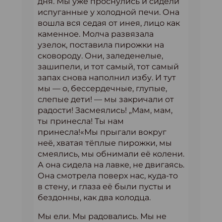
дня. Мы уже проснулись и сидели
испуганные у холодной печи. Она
вошла вся седая от инея, лицо как
каменное. Молча развязала
узелок, поставила пирожки на
сковороду. Они, заледенелые,
зашипели, и тот самый, тот самый
запах снова наполнил избу. И тут
мы — о, бессердечные, глупые,
слепые дети! — мы закричали от
радости! Засмеялись! „Мам, мам,
ты принесла! Ты нам
принесла!«Мы прыгали вокруг
неё, хватая тёплые пирожки, мы
смеялись, мы обнимали её колени.
А она сидела на лавке, не двигаясь.
Она смотрела поверх нас, куда-то
в стену, и глаза её были пусты и
бездонны, как два колодца.
Мы ели. Мы радовались. Мы не