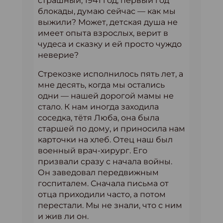
страшный, 1941 год, первый год
блокады, думаю сейчас — как мы
выжили? Может, детская душа не
имеет опыта взрослых, верит в
чудеса и сказку и ей просто чуждо
неверие?
Стрекозке исполнилось пять лет, а
мне десять, когда мы остались
одни — нашей дорогой мамы не
стало. К нам иногда заходила
соседка, тётя Люба, она была
старшей по дому, и приносила нам
карточки на хлеб. Отец наш был
военный врач-хирург. Его
призвали сразу с начала войны.
Он заведовал передвижным
госпиталем. Сначала письма от
отца приходили часто, а потом
перестали. Мы не знали, что с ним
и жив ли он.