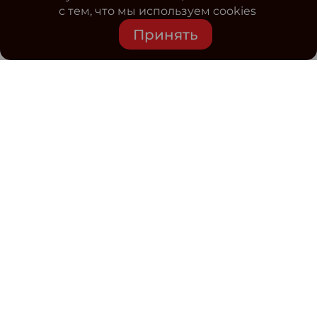
с тем, что мы используем cookies
Принять
Средство массовой информации www.classmag.ru
Свидетельство о регистрации СМИ сетевого издания
Эл.№ ФС77-63739 от 16 ноября 2015 г. выдано
Роскомнадзором.
Политика обработки
персональных данных
Контакты