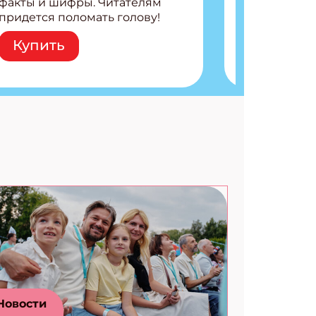
факты и шифры. Читателям
придется поломать голову!
Внутри: Шифры и
Купить
расшифровки Плетем
запутанные поделки
Разгадываем головоломки
Ищем коды 3 комикса
Новости