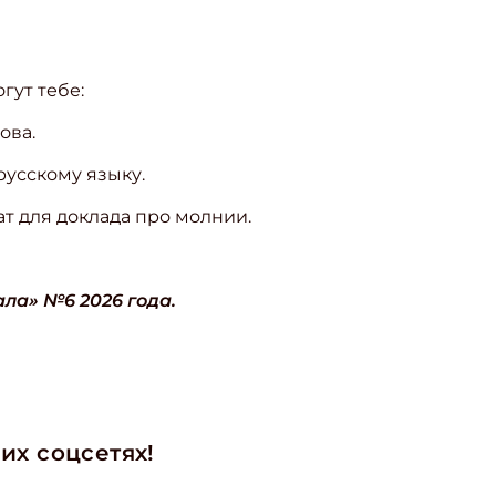
гут тебе:
ова.
 русскому языку.
т для доклада про молнии.
ла» №6 2026 года.
ишись на рассылку
 электронный "Классный журнал" в подарок!
ите имя
их соцсетях!
ите Ваш Email