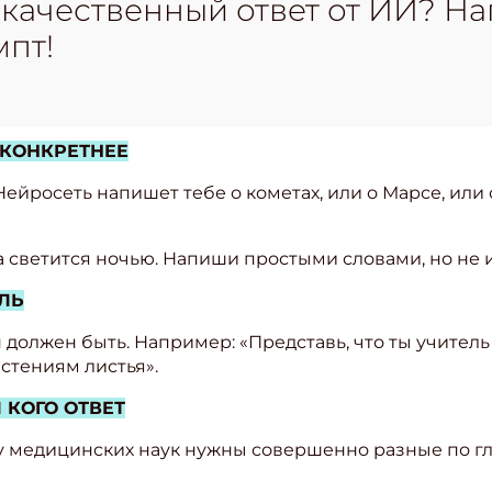
 качественный ответ от ИИ? Н
пт!
КОНКРЕТНЕЕ
 Нейросеть напишет тебе о кометах, или о Марсе, или
 светится ночью. Напиши простыми словами, но не 
ЛЬ
н должен быть. Например: «Представь, что ты учител
астениям листья».
 КОГО ОТВЕТ
ту медицинских наук нужны совершенно разные по г