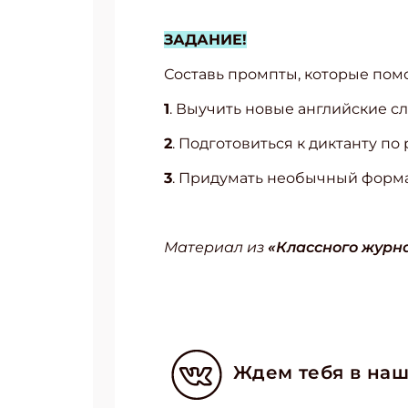
ЗАДАНИЕ!
Составь промпты, которые помо
1
. Выучить новые английские сл
2
. Подготовиться к диктанту по
3
. Придумать необычный форма
Материал из
«Классного журна
Подп
Получи
Укаж
Ждем тебя в наш
Укаж