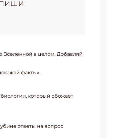
апиши
 о Вселенной в целом. Добавляй
искажай факты».
ь биологии, который обожает
лубине ответы на вопрос