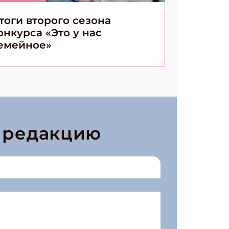
тоги второго сезона
онкурса «Это у нас
емейное»
в редакцию