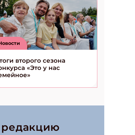
Новости
тоги второго сезона
онкурса «Это у нас
емейное»
в редакцию