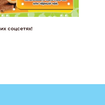
их соцсетях!
ишись на рассылку
 электронный "Классный журнал" в подарок!
ите имя