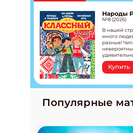
Народы 
Укаж
№8 (2026)
В нашей стр
много людей
разные! Чит
невероятны
удивительн
народов Рос
Купить
Легенды тат
бурятов Нас
Страшилка 
странные с
рецепты на
Новый коми
Популярные ма
космически