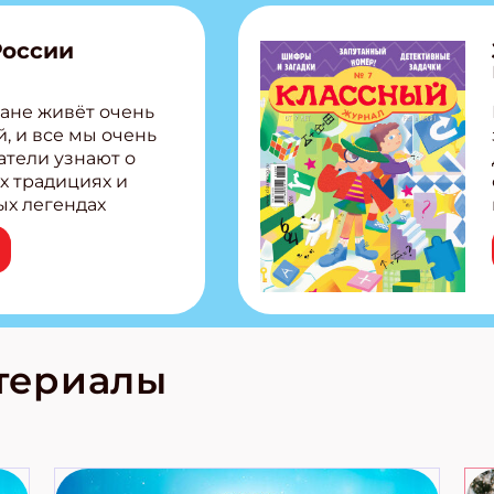
России
ите Ваш Email
ане живёт очень
ПОДПИС
, и все мы очень
атели узнают о
х традициях и
ых легендах
сии! Внутри:
ар, башкир и
тольная игра
из Алтая Очень
лова Традиционные
родов России
кс про
териалы
е приключения!