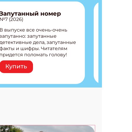
Запутанный номер
№7 (2026)
В выпуске все очень-очень
АТЬСЯ
запутанно: запутанные
детективные дела, запутанные
факты и шифры. Читателям
придется поломать голову!
Внутри: Шифры и
Купить
расшифровки Плетем
запутанные поделки
Разгадываем головоломки
Ищем коды 3 комикса