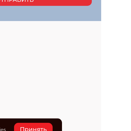
Принять
ies