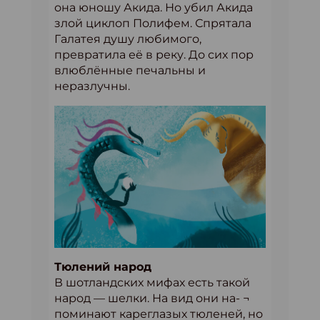
она юношу Акида. Но убил Акида
злой циклоп Полифем. Спрятала
Галатея душу любимого,
превратила её в реку. До сих пор
влюблённые печальны и
неразлучны.
Тюлений народ
В шотландских мифах есть такой
народ — шелки. На вид они на- ¬
поминают кареглазых тюленей, но