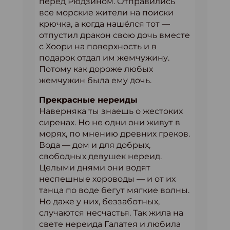
перед Рюдзином. Отправились
все морские жители на поиски
крючка, а когда нашёлся тот —
отпустил дракон свою дочь вместе
с Хоори на поверхность и в
подарок отдал им жемчужину.
Потому как дороже любых
жемчужин была ему дочь.
Прекрасные нереиды
Наверняка ты знаешь о жестоких
сиренах. Но не одни они живут в
морях, по мнению древних греков.
Вода — дом и для добрых,
свободных девушек нереид.
Целыми днями они водят
неспешные хороводы — и от их
танца по воде бегут мягкие волны.
Но даже у них, беззаботных,
случаются несчастья. Так жила на
свете нереида Галатея и любила