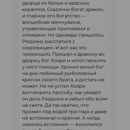
дворце из белых и красных
кораллов. Сказочно богат дракон,
и главное его богатство —
волшебная жемчужина,
управляющая приливами и
отливами. Но однажды пришлось
Рюдзину расстаться с
сокровищем. И вот как это
произошло. Пришёл к дракону во
дворец бог Хоори и хотел просить
у него помощи. Уронил юный бог
на дно любимый рыболовный
крючок своего брата, а достать не
может. Но не успел Хоори
выговорить просьбу, как увидел
он дочь Рюдзина и забыл обо всём
на свете. Да так крепко, что
прожил под водой три года и даже
не вспоминал о крючке. А когда
наконец вспомнил — взмолился