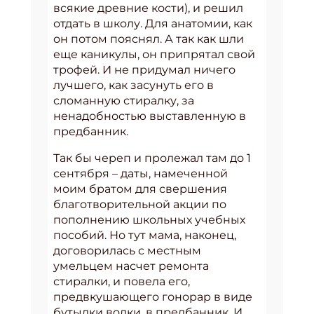
всякие древние кости), и решил
отдать в школу. Для анатомии, как
он потом пояснял. А так как шли
еще каникулы, он припрятал свой
трофей. И не придумал ничего
лучшего, как засунуть его в
сломанную стиралку, за
ненадобностью выставленную в
предбанник.
Так бы череп и пролежал там до 1
сентября – даты, намеченной
моим братом для свершения
благотворительной акции по
пополнению школьных учебных
пособий. Но тут мама, наконец,
договорилась с местным
умельцем насчет ремонта
стиралки, и повела его,
предвкушающего гонорар в виде
бутылки водки, в предбанник. И