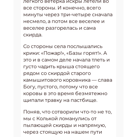
легкого ветерка искры летели во
все стороны. И конечно, всего
минуты через три-четыре сначала
несмело, а потом все веселее и
веселее разгорелась и сама
скирда.
Со стороны села послышались
крики: «Пожар!», «Базы горят!». А
это и в самом деле начала тлеть и
густо чадить крыша стоящего
рядом со скирдой старого
камышитового коровника — слава
Богу, пустого, потому что все
коровы в это время безмятежно
щипали травку на пастбище.
Поняв, что сотворили что-то не то,
мы с Колькой ломанулись от
пылающей скирды и напрямую,
через стоящую на нашем пути