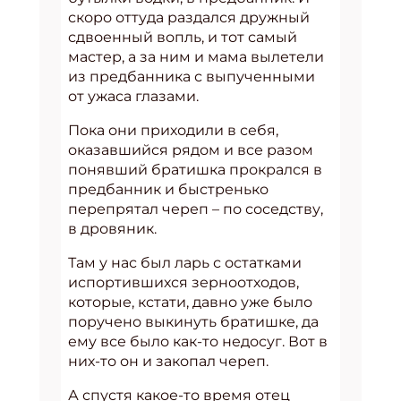
скоро оттуда раздался дружный
сдвоенный вопль, и тот самый
мастер, а за ним и мама вылетели
из предбанника с выпученными
от ужаса глазами.
Пока они приходили в себя,
оказавшийся рядом и все разом
понявший братишка прокрался в
предбанник и быстренько
перепрятал череп – по соседству,
в дровяник.
Там у нас был ларь с остатками
испортившихся зерноотходов,
которые, кстати, давно уже было
поручено выкинуть братишке, да
ему все было как-то недосуг. Вот в
них-то он и закопал череп.
А спустя какое-то время отец