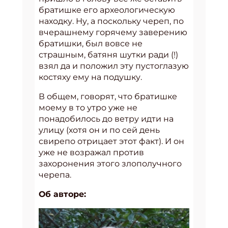
братишке его археологическую
находку. Ну, а поскольку череп, по
вчерашнему горячему заверению
братишки, был вовсе не
страшным, батяня шутки ради (!)
взял да и положил эту пустоглазую
костяху ему на подушку.
В общем, говорят, что братишке
моему в то утро уже не
понадобилось до ветру идти на
улицу (хотя он и по сей день
свирепо отрицает этот факт). И он
уже не возражал против
захоронения этого злополучного
черепа.
Об авторе: