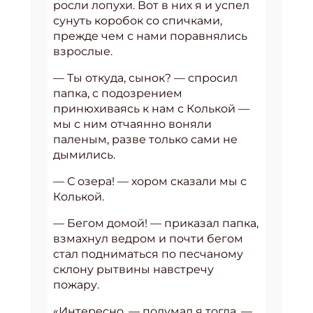
росли лопухи. Вот в них я и успел
сунуть коробок со спичками,
прежде чем с нами поравнялись
взрослые.
— Ты откуда, сынок? — спросил
папка, с подозрением
принюхиваясь к нам с Колькой —
мы с ним отчаянно воняли
паленым, разве только сами не
дымились.
— С озера! — хором сказали мы с
Колькой.
— Бегом домой! — приказал папка,
взмахнул ведром и почти бегом
стал подниматься по песчаному
склону рытвины навстречу
пожару.
«Интересно, — подумал я тогда. —