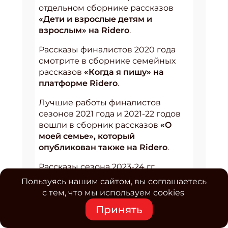
отдельном сборнике рассказов
«Дети и взрослые детям и
взрослым» на Ridero
.
Рассказы финалистов 2020 года
смотрите в сборнике семейных
рассказов
«Когда я пишу» на
платформе Ridero
.
Лучшие работы финалистов
сезонов 2021 года и 2021-22 годов
вошли в сборник рассказов
«О
моей семье», который
опубликован также на Ridero
.
Рассказы сезона 2023-24 гг
собраны в сборнике
«Дневники
Пользуясь нашим сайтом, вы соглашаетесь
памяти», который как и
с тем, что мы используем cookies
предыдущие можно бесплатно
Принять
скачать на Ridero
.