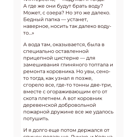
А где же они будут брать воду?
Может, с озера? Но это же далеко.
Бедный папка — устанет,
наверное, носить так далеко воду-
то…»
А вода там, оказывается, была в
специально оставленной
прицепной цистерне — для
замешивания глиняного топтала и
ремонта коровника. Но увы, сено-
то тогда, как узнал я позже,
сгорело все, где-то тонны две-три,
вместе с огораживающим его от
скота плетнем. А вот коровник
деревенской добровольной
пожарной дружине все же удалось
потушить.
И я долго еще потом держался от
спичек подальше. Думаю, и Колька