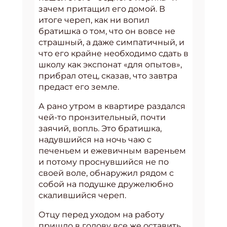
зачем притащил его домой. В
итоге череп, как ни вопил
братишка о том, что он вовсе не
страшный, а даже симпатичный, и
что его крайне необходимо сдать в
школу как экспонат «для опытов»,
прибрал отец, сказав, что завтра
предаст его земле.
А рано утром в квартире раздался
чей-то пронзительный, почти
заячий, вопль. Это братишка,
надувшийся на ночь чаю с
печеньем и ежевичным вареньем
и потому проснувшийся не по
своей воле, обнаружил рядом с
собой на подушке дружелюбно
скалившийся череп.
Отцу перед уходом на работу
пришло в голову все же оставить