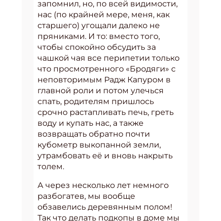
запомнил, но, по всей видимости,
нас (по крайней мере, меня, как
старшего) угощали далеко не
пряниками. И то: вместо того,
чтобы спокойно обсудить за
чашкой чая все перипетии только
что просмотренного «Бродяги» с
неповторимым Радж Капуром в
главной роли и потом улечься
спать, родителям пришлось
срочно растапливать печь, греть
воду и купать нас, а также
возвращать обратно почти
кубометр выкопанной земли,
утрамбовать её и вновь накрыть
толем.
А через несколько лет немного
разбогатев, мы вообще
обзавелись деревянным полом!
Так что делать подкопы в доме мы