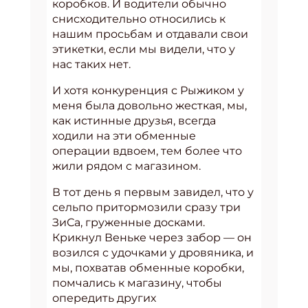
коробков. И водители обычно
снисходительно относились к
нашим просьбам и отдавали свои
этикетки, если мы видели, что у
нас таких нет.
И хотя конкуренция с Рыжиком у
меня была довольно жесткая, мы,
как истинные друзья, всегда
ходили на эти обменные
операции вдвоем, тем более что
жили рядом с магазином.
В тот день я первым завидел, что у
сельпо притормозили сразу три
ЗиСа, груженные досками.
Крикнул Веньке через забор — он
возился с удочками у дровяника, и
мы, похватав обменные коробки,
помчались к магазину, чтобы
опередить других