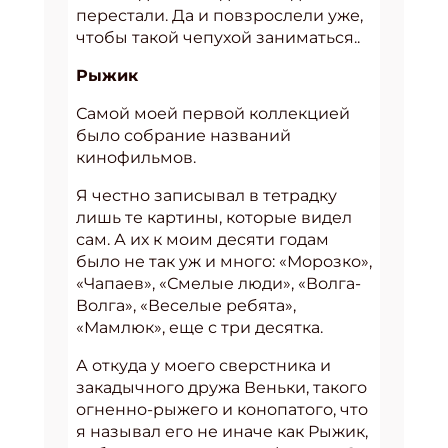
перестали. Да и повзрослели уже,
чтобы такой чепухой заниматься..
Рыжик
Самой моей первой коллекцией
было собрание названий
кинофильмов.
Я честно записывал в тетрадку
лишь те картины, которые видел
сам. А их к моим десяти годам
было не так уж и много: «Морозко»,
«Чапаев», «Смелые люди», «Волга-
Волга», «Веселые ребята»,
«Мамлюк», еще с три десятка.
А откуда у моего сверстника и
закадычного дружа Веньки, такого
огненно-рыжего и конопатого, что
я называл его не иначе как Рыжик,