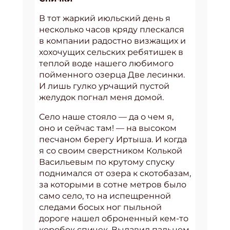
В тот жаркий июльский день я
несколько часов кряду плескался
в компании радостно визжащих и
хохочущих сельских ребятишек в
теплой воде нашего любимого
пойменного озерца Две лесинки.
И лишь гулко урчащий пустой
желудок погнал меня домой.
Село наше стояло — да о чем я,
оно и сейчас там! — на высоком
песчаном берегу Иртыша. И когда
я со своим сверстником Колькой
Васильевым по крутому спуску
поднимался от озера к скотобазам,
за которыми в сотне метров было
само село, то на испещренной
следами босых ног пыльной
дороге нашел оброненный кем-то
коробок спичек. Выдавил пальцем