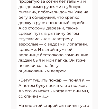
прорытую за сотни лет талыми и
дождевыми ручьями глубокую
рытвину, побежали домой. Уже на
бегу я обнаружил, что крепко
держу в руке спичечный коробок.
А со стороны деревни, также
срезая путь, в рытвину бегом
спускались нам навстречу
взрослые — с ведрами, лопатами,
криками. И в этой шумной
веренице бестолково гомонящих
людей был и мой папка. Он тоже
позвякивал на бегу
оцинкованным ведром.
«Бегут тушить пожар! — понял я. —
А потом будут искать, кто поджег.
А чего их искать, когда вот они мы,
со спичками…»
На дне этой старой рытвины густо