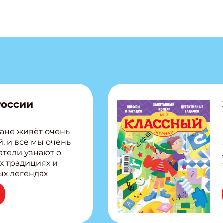
 электронный "Классный журнал" в подарок!
ите имя
ите Ваш Email
ПОДПИС
России
ане живёт очень
, и все мы очень
атели узнают о
х традициях и
ых легендах
сии! Внутри:
ар, башкир и
тольная игра
из Алтая Очень