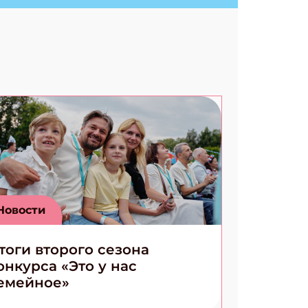
Ищем коды 3 комикса
Новости
тоги второго сезона
онкурса «Это у нас
емейное»