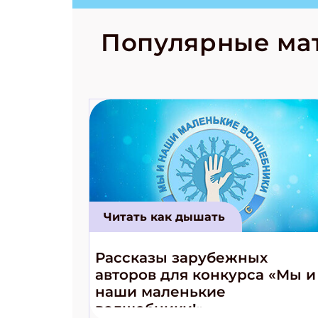
странные с
рецепты на
Новый коми
Популярные ма
космически
Читать как дышать
Рассказы зарубежных
авторов для конкурса «Мы и
наши маленькие
волшебники!»