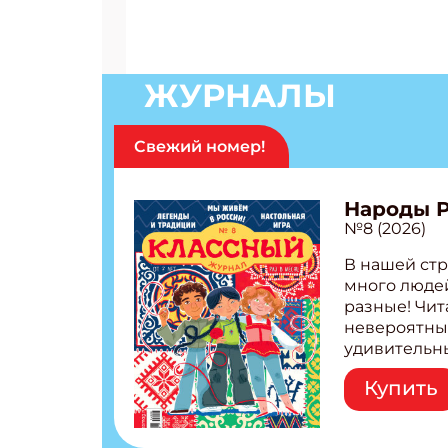
Получи
Укаж
ЖУРНАЛЫ
Укаж
Свежий номер!
Народы 
№8 (2026)
В нашей стр
много людей
разные! Чит
невероятны
удивительн
народов Рос
Купить
Легенды тат
бурятов Нас
Страшилка 