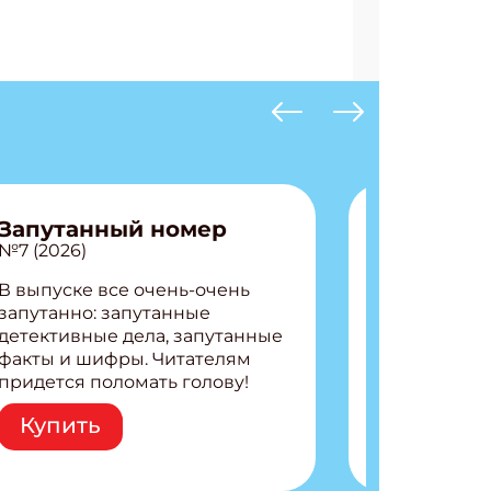
АТЬСЯ
Запутанный номер
№7 (2026)
В выпуске все очень-очень
запутанно: запутанные
детективные дела, запутанные
факты и шифры. Читателям
придется поломать голову!
Внутри: Шифры и
Купить
расшифровки Плетем
запутанные поделки
Разгадываем головоломки