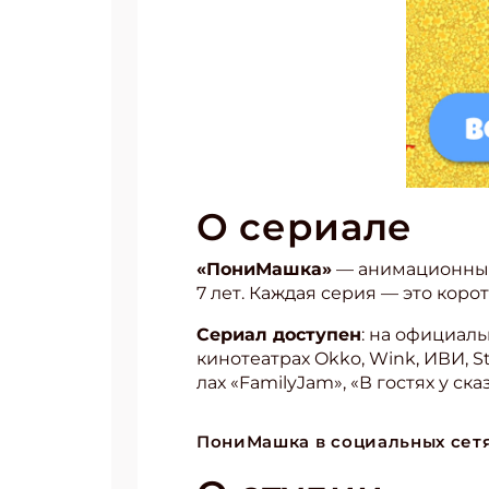
О сериале
«По­ни­Маш­ка»
— ани­ма­ци­он­ный
7 лет. Каж­дая се­рия — это ко­ро
Се­ри­ал дос­ту­пен
: на офи­ци­аль
ки­но­те­ат­рах Okko, Wink, ИВИ, Sta
лах «FamilyJam», «В гос­тях у сказ
ПониМашка в социальных сет