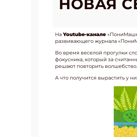
НОВАЯ 
На
Youtube-канале
«ПониМашка
развивающего журнала «ПониМ
Во время веселой прогулки сл
фокусника, который за считанн
решают повторить волшебство
А что получится вырастить у н