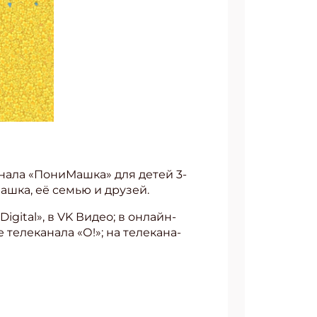
на­ла «По­ни­Маш­ка» для де­тей 3-
Маш­ка, её семью и дру­зей.
Digital», в VK Ви­део; в он­лайн-
е­ле­ка­на­ла «О!»; на те­ле­ка­на­