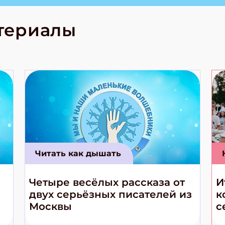
лова Традиционные
родов России
кс про
териалы
е приключения!
Читать как дышать
Четыре весёлых рассказа от
И
двух серьёзных писателей из
к
Москвы
с