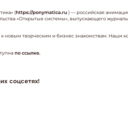
ика» (
https://ponymatica.ru
) — российская анимацио
тельства «Открытые системы», выпускающего журнал
 к новым творческим и бизнес знакомствам. Наши к
ступна
по ссылке.
их соцсетях!
ишись на рассылку