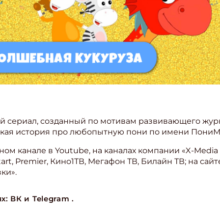
 се­ри­ал, соз­дан­ный по мо­ти­вам раз­ви­ва­юще­го жур­
т­кая ис­то­рия про любо­пыт­ную по­ни по име­ни По­ни­
­ном ка­на­ле в Youtube, на ка­на­лах ком­па­нии «X-Media 
rt, Premier, Ки­но1ТВ, Ме­га­фон ТВ, Би­лайн ТВ; на сай­те т
­ки».
ях:
ВК
и
Telegram
.