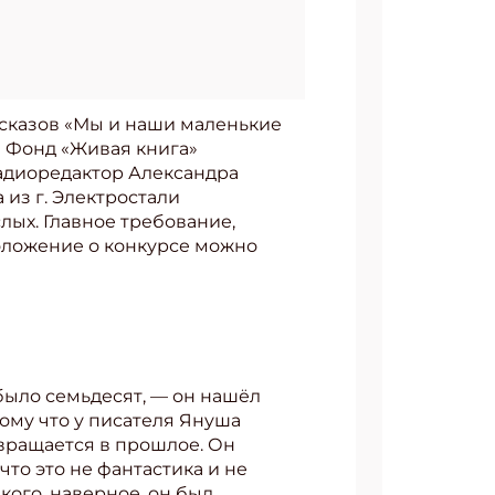
ссказов «Мы и наши маленькие
и Фонд «Живая книга»
адиоредактор Александра
из г. Электростали
лых. Главное требование,
Положение о конкурсе можно
у было семьдесят, — он нашёл
тому что у писателя Януша
озвращается в прошлое. Он
что это не фантастика и не
кого, наверное, он был