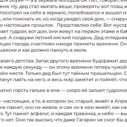
я обуви — а в зеркале молодой он. Лет, говорит, ему
я. Ну, дед стал хватать вещи, проверять: вот плащ же
 посотрел на себя в зеркало, полюбовался и вышел из
 или поискать их, но когда увидел свой дом, — снару
его настоящее прошлое. Представляю себе. Вот мусор
ает гудрон; вот дом, они живут на первом этаже и ба
ые. А снаружи летний мягкий полдень. Дед оглядыва
лицам города, счастливо находя приметы времени. Он
вески и как должно пахнуть в июле.
своего детства. Запах другого времени будоражит де
ся каждую секунду — он этому времени теперь чужо
оём месте. Только дед был тут тайным пришельцем. О
анут лаять на него, и весь мир заметит и поймёт, что
атил горсть гальки в яме — скоро её зальют гудроном
— настоящее, а то, в котором он, старый, живёт в А
е пахнет, оно не живое, и сам он в нем живёт, как 
х. Тут пахнет асфальт, и каждая травинка, и небо — в
о нет. Оно так высоко, что даже Гагарин не смог бы д