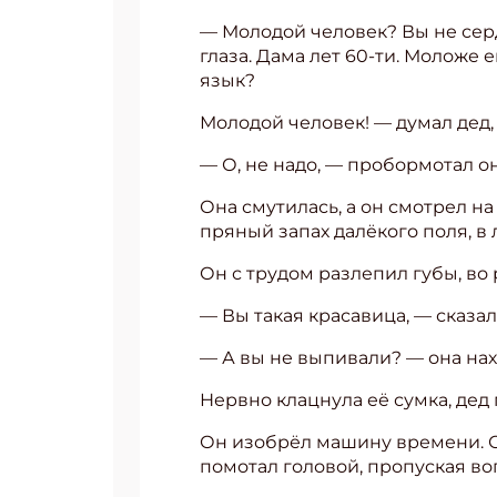
— Молодой человек? Вы не сер
Укаж
глаза. Дама лет 60-ти. Моложе 
язык?
Молодой человек! — думал дед,
— О, не надо, — пробормотал он
Она смутилась, а он смотрел н
пряный запах далёкого поля, в 
Он с трудом разлепил губы, во 
— Вы такая красавица, — сказал
— А вы не выпивали? — она нах
Нервно клацнула её сумка, дед 
Он изобрёл машину времени. Он
помотал головой, пропуская во