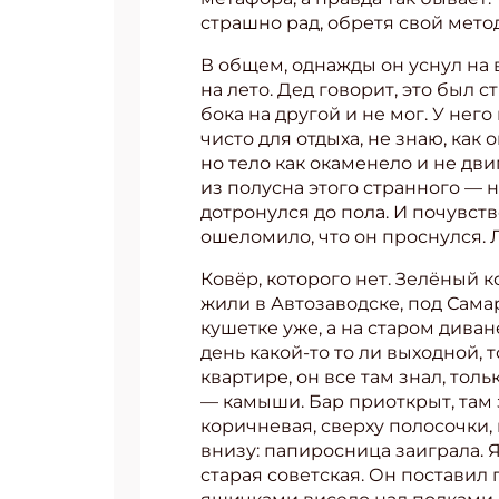
страшно рад, обретя свой метод.
В общем, однажды он уснул на в
на лето. Дед говорит, это был 
бока на другой и не мог. У него
чисто для отдыха, не знаю, как 
но тело как окаменело и не дви
из полусна этого странного — н
дотронулся до пола. И почувств
ошеломило, что он проснулся. Л
Ковёр, которого нет. Зелёный к
жили в Автозаводске, под Самар
кушетке уже, а на старом диван
день какой-то то ли выходной, т
квартире, он все там знал, толь
— камыши. Бар приоткрыт, там 
коричневая, сверху полосочки, 
внизу: папиросница заиграла. Я 
старая советская. Он поставил 