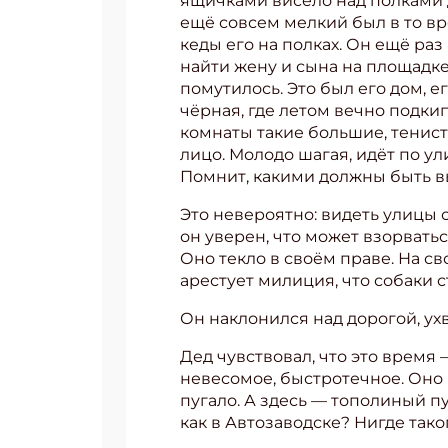
ящичками висело над полками дл
ещё совсем мелкий был в то врем
кеды его на полках. Он ещё раз
найти жену и сына на площадке,
помутилось. Это был его дом, 
чёрная, где летом вечно подкип
комнаты такие большие, тенист
лицо. Молодо шагая, идёт по у
Помнит, какими должны быть вы
Это невероятно: видеть улицы 
он уверен, что может взорвать
Оно текло в своём праве. На св
арестует милиция, что собаки ст
Он наклонился над дорогой, ухв
Дед чувствовал, что это время 
невесомое, быстротечное. Оно н
пугало. А здесь — тополиный пу
как в Автозаводске? Нигде таког