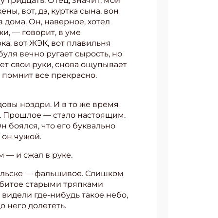
 тридцать. Отец, значит, мой
ны, вот, да, куртка сына, вон
 дома. Он, наверное, хотел
жи, — говорит, в уме
ка, вот ЖЭК, вот плавильня
буля вечно ругает сырость, но
ет свои руки, снова ощупывает
 помнит все прекрасно.
довы ноздри. И в то же время
й. Прошлое — стало настоящим.
н боялся, что его буквально
 он чужой.
 — и сжал в руке.
прельске — фальшивое. Слишком
набитое старыми тряпками
ы видели где-нибудь такое небо,
о него долететь.