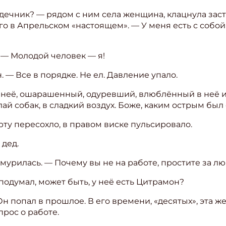
дечник? — рядом с ним села женщина, клацнула заст
ите Ваш Email
его в Апрельском «настоящем». — У меня есть с собой
ПОДПИС
 — Молодой человек — я!
. — Все в порядке. Не ел. Давление упало.
а неё, ошарашенный, одуревший, влюблённый в неё и 
лай собак, в сладкий воздух. Боже, каким острым был
рту пересохло, в правом виске пульсировало.
 дед.
мурилась. — Почему вы не на работе, простите за л
подумал, может быть, у неё есть Цитрамон?
 попал в прошлое. В его времени, «десятых», эта ж
прос о работе.