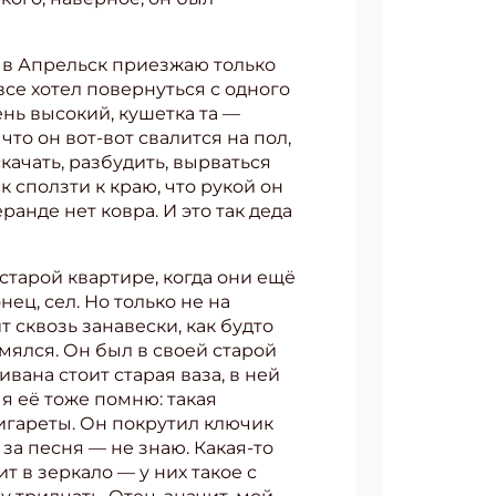
 я в Апрельск приезжаю только
 все хотел повернуться с одного
чень высокий, кушетка та —
что он вот-вот свалится на пол,
скачать, разбудить, вырваться
к сползти к краю, что рукой он
анде нет ковра. И это так деда
 старой квартире, когда они ещё
ец, сел. Но только не на
т сквозь занавески, как будто
азмялся. Он был в своей старой
ивана стоит старая ваза, в ней
я её тоже помню: такая
сигареты. Он покрутил ключик
 за песня — не знаю. Какая-то
т в зеркало — у них такое с