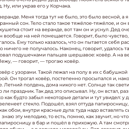
 Ну, или украв его у Корчака.
еранде. Меня тогда тут не было, это было весной, а
странный сон. Тело стало такое тяжёлое-тяжёлое, и он
 кушетка стоит на веранде, вот там он и уснул. Дед о
он вообще на ней помещается. Говорит, было чувство, 
галось. Ему только казалось, что он пытается себя ра
о ничего не получалось. Наконец, говорит, удалось та
овал подушечками пальцев шершавое: ковёр. А на вер
ежу, — говорит, — трогаю ковёр.
овёр с узорами. Такой лежал на полу в их с бабушкой
ой. Он трогал ковёр, постепенно просыпался и, након
е. Летний полдень, дома никого нет. Солнце так свети
о ли праздник. Так дед это описывал. Ну, он встал, р
ко как будто забыл некоторые детали и тут увидел: у д
зеленеет стекло. Подошёл, взял оттуда папиросницу, 
как обои, внутри красные дула: туда надо вставлять 
знаю эту мелодию, то есть, помню, как звучит, но что
папиросницу в бар и пошёл в прихожую. А там смотри