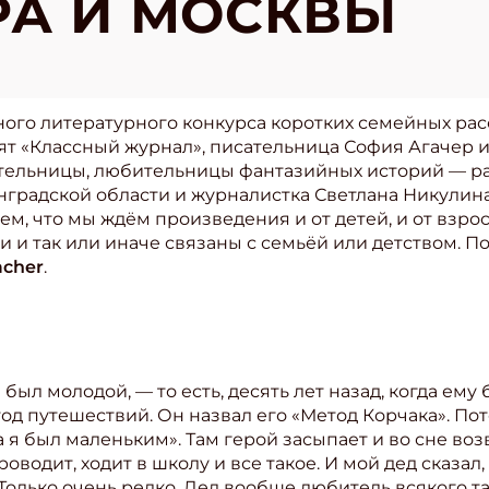
РА И МОСКВЫ
ного литературного конкурса коротких семейных ра
ят «Классный журнал», писательница София Агачер 
тельницы, любительницы фантазийных историй — р
градской области и журналистка Светлана Никулина 
м, что мы ждём произведения и от детей, и от взрос
 и так или иначе связаны с семьёй или детством. 
acher
.
а был молодой, — то есть, десять лет назад, когда ем
од путешествий. Он назвал его «Метод Корчака». По
да я был маленьким». Там герой засыпает и во сне в
водит, ходит в школу и все такое. И мой дед сказал, 
 Только очень редко. Дед вообще любитель всякого та