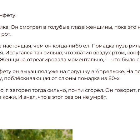
нфету.
ка. Он смотрел в голубые глаза женщины, пока это н
 рот.
 настоящая, чем он когда-либо ел. Помадка пузырила
ся. Испугался так сильно, что хватил воздух ртом, к
 Женщина отреагировала моментально, — что было си
нфету он выкашлял уже на подушку в Апрельске. На по
у, поблёскивающая от слюны помадка из 80-х.
, я загорел тогда сильно, почти сгорел. Он говорит, 
кожи. И знал, что в этот раз он не умрёт.