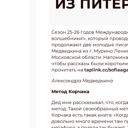
ИЗ ПИТЕ
Сезон 25-26 годов Международ
волшебники!», который провод
продолжают две молодые писа
Медведкина из г. Мурино Ленин
Московской области. Напоминае
чтобы рассказы были короткими
прочитать на
taplink.cc/sofiaag
Александра Медведкина
Метод Корчака
Дед мне рассказывал, что, когд
метод. Такой своеобразный мет
Корчака есть такая книга: «Ког
довольно много времени там про
метафора, а правда так бывает.