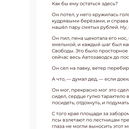
Как бы ему остаться здесь?
Он потел, у него кружилась го
кудрявыми берёзами, и справа е
нашёл пару смятых рублей. Ну, к
Он пил, пена щекотала его нос,
хмельной, и каждый шаг был ка
Свободы. Это было просторное 
сейчас весь Автозаводск до п
Он сел на лавку, ветер перебир
А что, — думал дед, — если доех
Он мог, прекрасно мог это сдел
сидел, сердце гулко тарахтело 
Подп
посидеть, отдохнуть, и подумать 
Получи
С того края площади за заборо
псы взлетают по лестницам тре
Укаж
глаза не могли выносить этот м