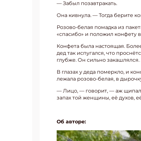
— Забыл позавтракать.
Она кивнула. — Тогда берите ко
Розово-белая помадка из пакети
«спасибо» и положил конфету в
Конфета была настоящая. Более
дед так испугался, что проснёт
глубже. Он сильно закашлялся.
В глазах у деда померкло, и ко
лежала розово-белая, в дырочк
— Лицо, — говорит, — аж щипало
запах той женщины, её духов, её 
Об авторе: