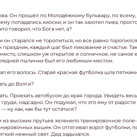
лова. Он прошёл по Молодёжному бульвару, по всему,
му попадались киоски, и он так захотел пива, просто
то говорил, что Бога нет, а?
 и он старался не торопиться, но все равно торопилс
к праздник, каждый шаг был ликование и счастье. Та
место, слишком уж открытое и солнечное, не самое е
оследней пылинки был его любимым местом.
ал его волосы. Старая красная футболка шла пятнами
ать до Волги?
ать. Проехать автобусом до края города. Увидеть весь
в груди, надсадно. Он подумал, что это ему от радост
ишись на рассылку
— ну как, как бы тут остаться?
 электронный "Классный журнал" в подарок!
м из высоких прутьев зеленело тренировочное поле-
нировочных вышек. Он оттягивал ворот футболки, по
ите имя
ягкий нежный свет. Дед задыхался.