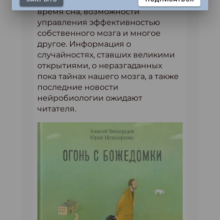
животных, деятельность его во
время сна, возможности
управления эффективностью
собственного мозга и многое
другое. Информация о
случайностях, ставших великими
открытиями, о неразгаданных
пока тайнах нашего мозга, а также
последние новости
нейробиологии ожидают
читателя.