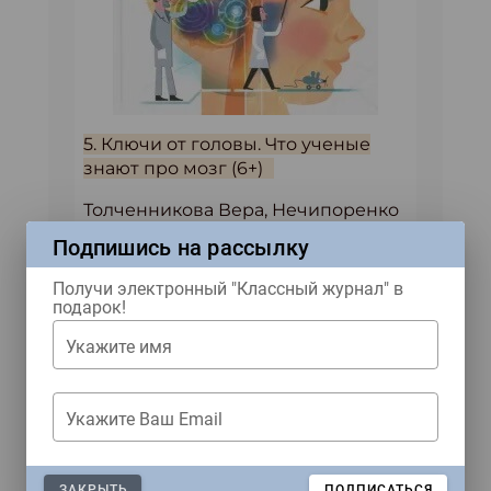
5. Ключи от головы. Что ученые
знают про мозг (6+)
Толченникова Вера, Нечипоренко
Юрий
Подпишись на рассылку
Книга рассказывает о главном
Получи электронный "Классный журнал" в
органе центральной нервной
подарок!
системы человека, самом
Укажите имя
загадочном и сложном для
изучения. Авторы пишут о том, что
будет интересно не только
Укажите Ваш Email
подросткам, но и их родителям.
Строение мозга человека,
принципиальное отличие от мозга
ЗАКРЫТЬ
ПОДПИСАТЬСЯ