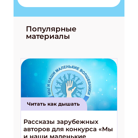
Популярные
материалы
Подпишись на рассылку
Получи электронный "Классный журнал" в
подарок!
Укажите имя
Укажите Ваш Email
Читать как дышать
Рассказы зарубежных
ПОДПИСАТЬСЯ
авторов для конкурса «Мы
и наши маленькие