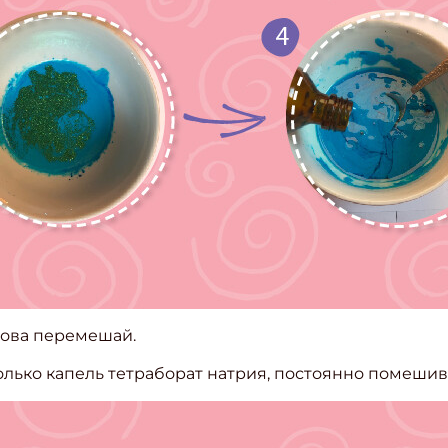
нова перемешай.
колько капель тетраборат натрия, постоянно помешив