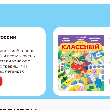
России
ане живёт очень
, и все мы очень
атели узнают о
х традициях и
ых легендах
сии! Внутри:
ар, башкир и
тольная игра
из Алтая Очень
лова Традиционные
родов России
кс про