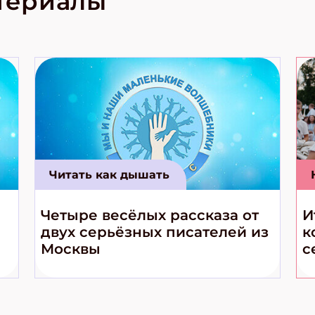
териалы
е приключения!
Читать как дышать
Четыре весёлых рассказа от
И
двух серьёзных писателей из
к
Москвы
с