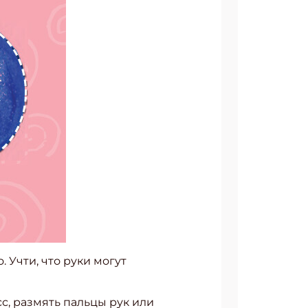
. Учти, что руки могут
сс, размять пальцы рук или