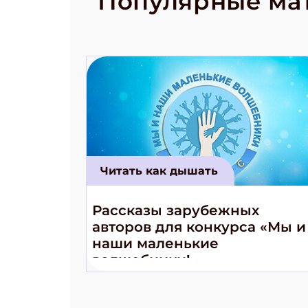
Популярные ма
космически
Читать как дышать
Рассказы зарубежных
авторов для конкурса «Мы и
наши маленькие
волшебники!»