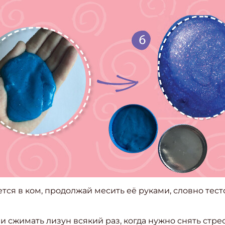
ишись на рассылку
ается в ком, продолжай месить её руками, словно тесто
 электронный "Классный журнал" в подарок!
ите имя
и сжимать лизун всякий раз, когда нужно снять стре