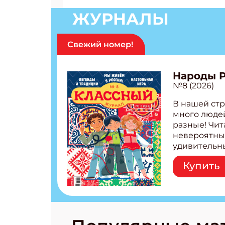
ЖУРНАЛЫ
Свежий номер!
Народы 
№8 (2026)
В нашей стр
много людей
разные! Чит
невероятны
удивительн
народов Рос
Купить
Легенды тат
бурятов Нас
Страшилка 
странные с
рецепты на
Новый коми