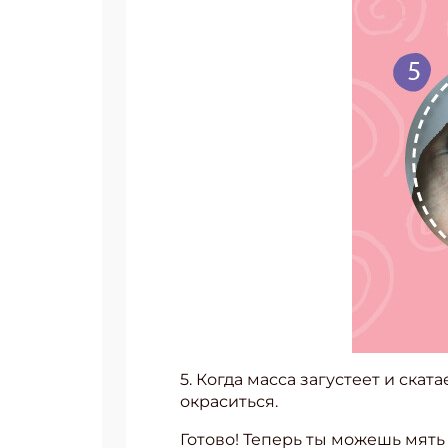
Подп
5. Когда масса загустеет и скат
Получи
окраситься.
Укаж
Готово! Теперь ты можешь мять 