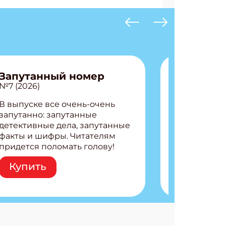
Запутанный номер
№7 (2026)
В выпуске все очень-очень
запутанно: запутанные
детективные дела, запутанные
факты и шифры. Читателям
придется поломать голову!
Внутри: Шифры и
Купить
расшифровки Плетем
запутанные поделки
Разгадываем головоломки
Ищем коды 3 комикса