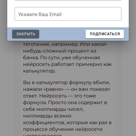
обучают нейросети?
Укажите Ваш Email
— По факту, нейросеть — это одна
большая математическая
формула. Не знаю, у кого в школе
ЗАКРЫТЬ
ПОДПИСАТЬСЯ
была физика: закон всемирного
тяготения, например. Или какой-
нибудь сложный процент из
банка. По сути, уже обученная
нейросеть работает примерно как
калькулятор.
Вы в калькулятор формулу вбили,
нажали «равно» — он вам показал
ответ. Нейросеть — это тоже
формула. Просто она содержит в
себе миллиарды чисел,
миллиарды всяких
коэффициентов, которые как раз в
процессе обучения нейросети
настраиваются.