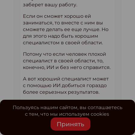
заберет вашу работу.
Если он сможет хорошо ей
заниматься, то вместе с ним вы
сможете делать ее еще лучше. Но
для этого надо быть хорошим
специалистом в своей области.
Потому что если человек плохой
специалист в своей области, то,
конечно, ИИ и без него справится.
А вот хороший специалист может
с помощью ИИ добиться гораздо
более серьезных результатов.
Пользуясь нашим сайтом, вы соглашаетесь
с тем, что мы используем cookies
— Есть ли какие-то новости в
сфере ИИ, которые приводят вас
Принять
в восторг?