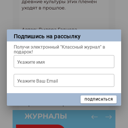
древние культуры этих племён
уходят в прошлое.
Автор: Диляра Галиева
Подпишись на рассылку
Материал из
«Классного
журнала» №5 2026 года.
Получи электронный "Классный журнал" в
подарок!
Укажите имя
Ждем тебя в наших соцсетях!
Укажите Ваш Email
Купить журнал
ЗАКРЫТЬ
ПОДПИСАТЬСЯ
ЖУРНАЛЫ