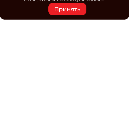
Принять
Средство массовой информации www.classmag.ru
Свидетельство о регистрации СМИ сетевого издания
Эл.№ ФС77-63739 от 16 ноября 2015 г. выдано
Роскомнадзором.
Политика обработки
персональных данных
Контакты